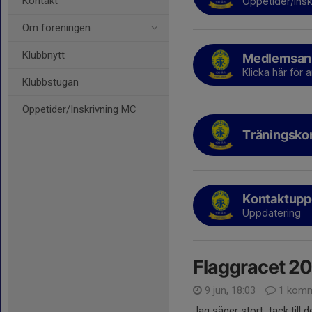
Kontakt
Öppetider/Insk
Om föreningen
Klubbnytt
Medlemsan
Klicka här för
Klubbstugan
Öppetider/Inskrivning MC
Träningsko
Kontaktupp
Uppdatering
Flaggracet 2
9 jun, 18:03
1 komm
Jag säger stort tack till 