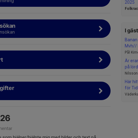
rivning
2025
Folkra
sökan
I gäs
 ansökan
Banan 
Mvh// P
Pål Kim
rt
Är era
på lörd
Nilsson
Här hi
gifter
för Tid
Väderka
026
entar
de som hjälper/hjälpte mig med bilder och text på