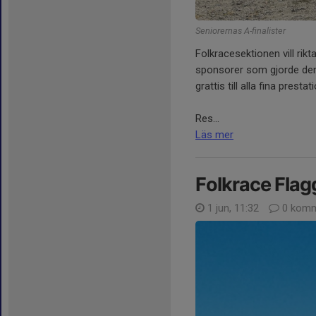
Seniorernas A-finalister
Folkracesektionen vill rikta
sponsorer som gjorde denn
grattis till alla fina prest
Res...
Läs mer
Folkrace Flag
1 jun, 11:32
0 komm