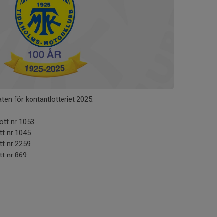
en för kontantlotteriet 2025.
 lott nr 1053
lott nr 1045
lott nr 2259
ott nr 869