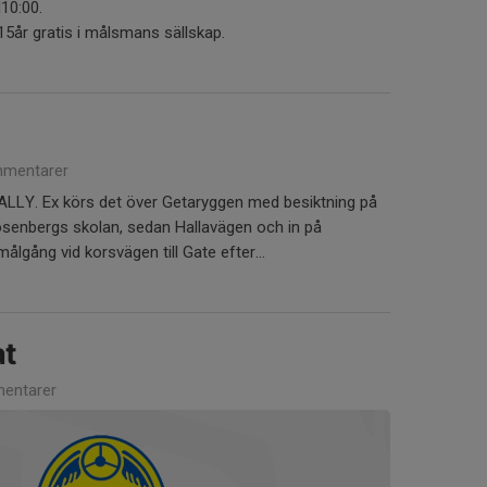
l10:00.
15år gratis i målsmans sällskap.
mentarer
 RALLY. Ex körs det över Getaryggen med besiktning på
Rosenbergs skolan, sedan Hallavägen och in på
lgång vid korsvägen till Gate efter...
at
entarer