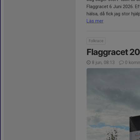
Flaggracet 6 Juni 2026. E
hälsa, då fick jag stor hjä
Läs mer
Folkrace
Flaggracet 2
8 jun, 08:13
0 komm