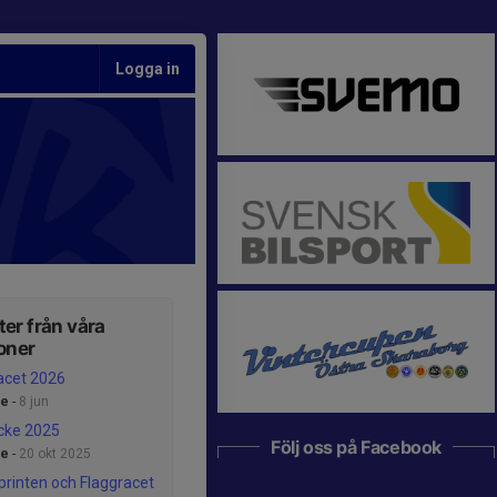
Logga in
er från våra
oner
acet 2026
ce
-
8 jun
cke 2025
Följ oss på Facebook
ce
-
20 okt 2025
printen och Flaggracet