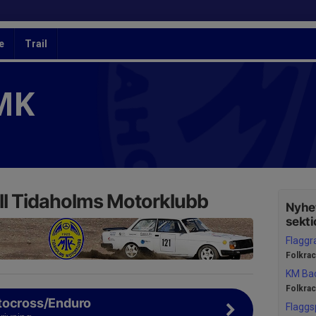
e
Trail
MK
ll Tidaholms Motorklubb
Nyhet
sekti
Flaggr
Folkra
KM Ba
Folkra
tocross/Enduro
Flaggs