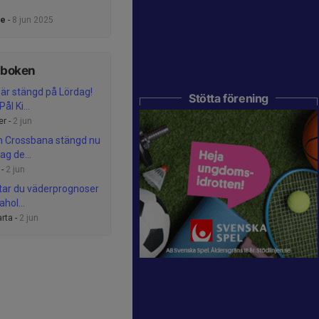
ce
-
8 jun 2025
tboken
är stängd på Lördag!
Stötta förening
ål Ki...
er -
2 jun
n Crossbana stängd nu
ag de...
 -
2 jun
ttar du väderprognoser
ahol...
rta -
2 jun