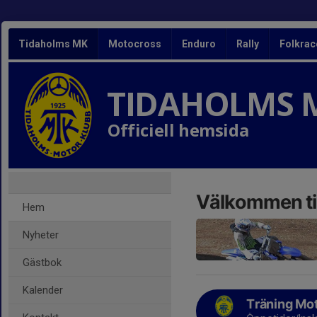
Tidaholms MK
Motocross
Enduro
Rally
Folkrac
TIDAHOLMS 
Officiell hemsida
Välkommen ti
Hem
Nyheter
Gästbok
Kalender
Träning Mo