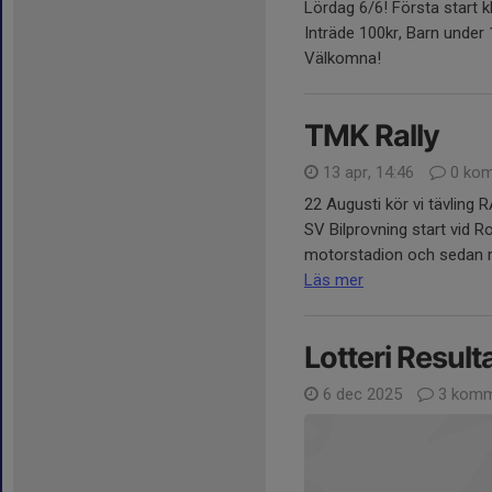
Lördag 6/6! Första start k
Inträde 100kr, Barn under 
Välkomna!
TMK Rally
13 apr, 14:46
0 kom
22 Augusti kör vi tävling
SV Bilprovning start vid 
motorstadion och sedan må
Läs mer
Lotteri Result
6 dec 2025
3 komm