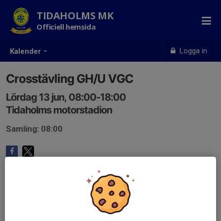
TIDAHOLMS MK
Officiell hemsida
Logga in
Kalender
Crosstävling GH/U VGC
Lördag 13 jun, 08:00-18:00
Tidaholms motorstadion
Samling: 08:00